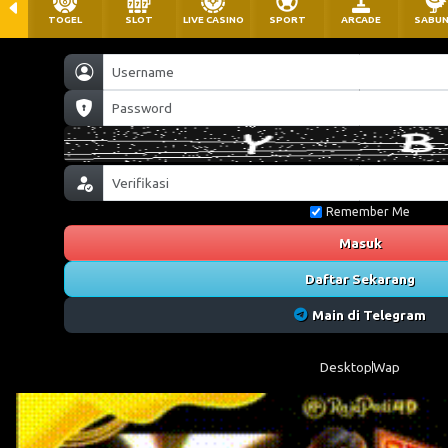
TOGEL
SLOT
LIVE CASINO
SPORT
ARCADE
SABU
Remember Me
Masuk
Daftar Sekarang
Main di Telegram
Desktop
Wap