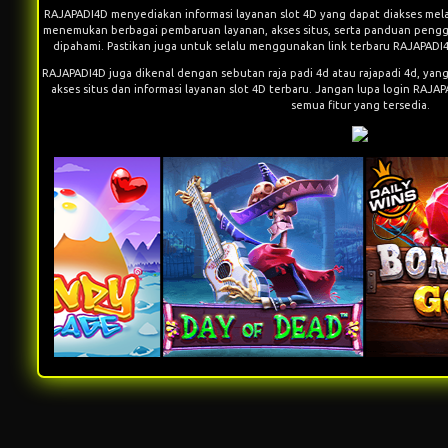
RAJAPADI4D menyediakan informasi layanan slot 4D yang dapat diakses mela
menemukan berbagai pembaruan layanan, akses situs, serta panduan pengg
dipahami. Pastikan juga untuk selalu menggunakan
link terbaru RAJAPADI
RAJAPADI4D juga dikenal dengan sebutan
raja padi 4d
atau
rajapadi 4d
, yan
akses situs dan informasi layanan slot 4D terbaru. Jangan lupa
login RAJAP
semua fitur yang tersedia.