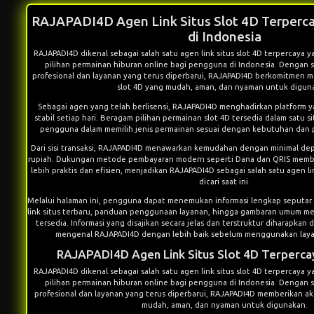
RAJAPADI4D Agen Link Situs Slot 4D Terperca
di Indonesia
RAJAPADI4D dikenal sebagai salah satu agen link situs slot 4D terpercaya
pilihan permainan hiburan online bagi pengguna di Indonesia. Dengan 
profesional dan layanan yang terus diperbarui, RAJAPADI4D berkomitmen 
slot 4D yang mudah, aman, dan nyaman untuk digun
Sebagai agen yang telah berlisensi,
RAJAPADI4D
menghadirkan platform y
stabil setiap hari. Beragam pilihan permainan slot 4D tersedia dalam satu
pengguna dalam memilih jenis permainan sesuai dengan kebutuhan dan p
Dari sisi transaksi, RAJAPADI4D menawarkan kemudahan dengan minimal depos
rupiah. Dukungan metode pembayaran modern seperti Dana dan QRIS memba
lebih praktis dan efisien, menjadikan RAJAPADI4D sebagai salah satu agen li
dicari saat ini.
Melalui halaman ini, pengguna dapat menemukan informasi lengkap seputar 
link situs terbaru, panduan penggunaan layanan, hingga gambaran umum men
tersedia. Informasi yang disajikan secara jelas dan terstruktur diharapk
mengenal RAJAPADI4D dengan lebih baik sebelum menggunakan laya
RAJAPADI4D Agen Link Situs Slot 4D Terpercay
RAJAPADI4D
dikenal sebagai salah satu agen link situs slot 4D terpercaya
pilihan permainan hiburan online bagi pengguna di Indonesia. Dengan 
profesional dan layanan yang terus diperbarui, RAJAPADI4D memberikan ak
mudah, aman, dan nyaman untuk digunakan.