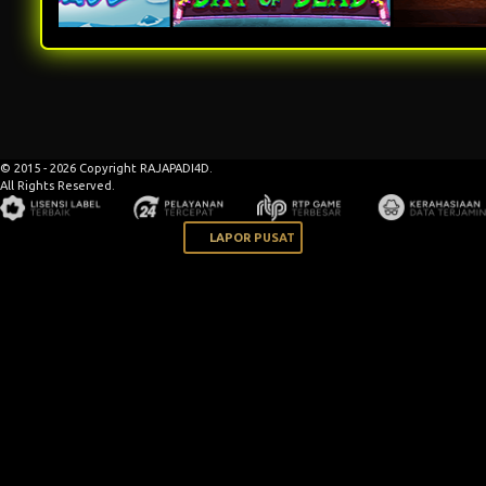
© 2015 - 2026 Copyright RAJAPADI4D.
All Rights Reserved.
LAPOR PUSAT