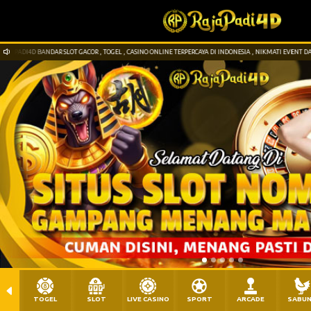
4D BANDAR SLOT GACOR , TOGEL , CASINO ONLINE TERPERCAYA DI INDONESIA , NIKMATI EVENT DAN BONU
TOGEL
SLOT
LIVE CASINO
SPORT
ARCADE
SABU