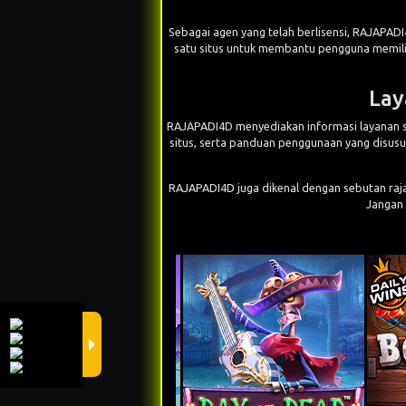
Sebagai agen yang telah berlisensi, RAJAPAD
satu situs untuk membantu pengguna memili
Lay
RAJAPADI4D menyediakan informasi layanan s
situs, serta panduan penggunaan yang disus
RAJAPADI4D juga dikenal dengan sebutan
raj
Jangan