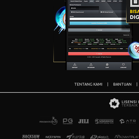
BS
TENTANG KAMI
|
BANTUAN
|