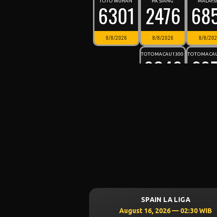
TOTO WUHAN
HK SIANG
MALAYS
6301
2476
68
8/8/2026
8/8/2026
8/8/20
TOTOMACAU1300
TOTOMACA
0342
29
8/8/2026
8/8/20
UEFA CHAMPIONS LEAGUE QUALIF
August 12, 2026 — 01:30 WIB