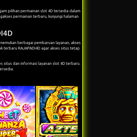
gam pilihan permainan slot 4D tersedia dalam
gakses permainan terbaru, kunjungi
halaman
DI4D
menemukan berbagai pembaruan layanan, akses
ink terbaru RAJAPADI4D
agar akses situs tetap
 situs dan informasi layanan slot 4D terbaru.
ersedia.