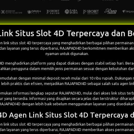
k Situs Slot 4D Terpercaya dan Ber
 link situs slot 4D terpercaya yang menghadirkan berbagai pilihan permainan
 dan layanan yang terus diperbarui, RAJAPADI4D berkomitmen memberikan ak
nyaman untuk digunakan.
I4D
menghadirkan platform yang dapat diakses dengan stabil setiap hari. Bera
dahkan pengguna dalam memilih jenis permainan sesuai dengan kebutuhan dan
kemudahan dengan minimal deposit receh mulai dari 10 ribu rupiah. Dukung
ih praktis dan efisien, menjadikan RAJAPADI4D sebagai salah satu agen link s
mukan informasi lengkap seputar RAJAPADI4D, mulai dari akses link situs te
 yang tersedia. Informasi yang disajikan secara jelas dan terstruktur dih
RAJAPADI4D dengan lebih baik sebelum menggunakan layanan yang disediakan
 Agen Link Situs Slot 4D Terpercaya d
en link situs slot 4D terpercaya yang menghadirkan berbagai pilihan permainan
 dan layanan yang terus diperbarui, RAJAPADI4D memberikan akses permainan