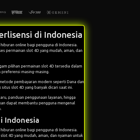
lisensi di Indonesia
 hiburan online bagi pengguna di Indonesia.
ses permainan slot 4D yang mudah, aman, dan
gam pilihan permainan slot 4D tersedia dalam
 preferensi masing-masing.
an metode pembayaran modern seperti Dana dan
itus slot 4D yang banyak dicari saat ini.
rbaru, panduan penggunaan layanan, hingga
arapkan dapat membantu pengguna mengenal
.
i Indonesia
 hiburan online bagi pengguna di Indonesia.
 slot 4D yang mudah, aman, dan nyaman untuk