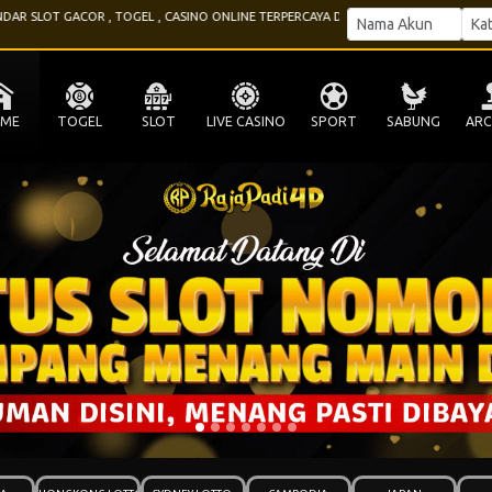
T GACOR , TOGEL , CASINO ONLINE TERPERCAYA DI INDONESIA , NIKMATI EVENT DAN
ME
TOGEL
SLOT
LIVE CASINO
SPORT
SABUNG
ARC