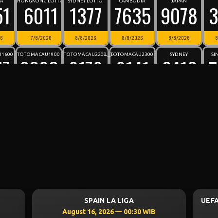
IA
HONGKONG LOTTO
SYDNEY LOTTO
CAMBODIA
JAPAN
51
6011
1377
7635
9078
3
26
7/8/2026
8/8/2026
8/8/2026
8/8/2026
8
U1600
TOTOMACAU1900
TOTOMACAU2200
TOTOMACAU2300
SYDNEY
SI
57
6303
9178
9141
2413
5
26
7/8/2026
7/8/2026
7/8/2026
8/8/2026
8
IERS
UEFA CHAMPIONS LEAGUE QUALIFIERS
UEF
August 12, 2026 — 01:15 WIB