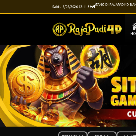
SELAMAT DATANG DI RAJAPADI4D BANDAR SLO
Sabtu 8/08/2026 12:11:37
HO