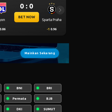
0 : 0
Next
BET NOW
Union Saint-
 Glimt
Gilloise
5
0.88
-0.75
0.94
Mainkan Sekarang
DBS
NOBU
Maybank
Mestik
Sinarmas
Mega